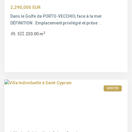
2,290,000 EUR
Dans le Golfe de PORTO-VECCHIO, face à la mer
DÉFINITION : Emplacement privilégié et prése
...
2
5
230.00 m
Bord
de
mer
,
Saint-
Cyprien
,
Porto-
Vecchio
VENTES