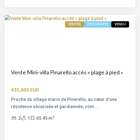
Porto-
Vecchio
VENTES
EXCLUSIVITE
VENDU
Vente Mini-villa Pinarello accès « plage à pied »
435,000 EUR
Proche du village marin de Pinarello, au cœur d’une
résidence sécurisée et gardiennée, com
...
2
2
1
65.45 m