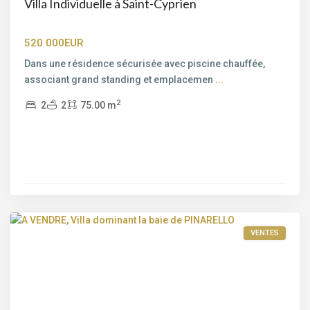
Villa Individuelle à Saint-Cyprien
520 000EUR
Dans une résidence sécurisée avec piscine chauffée,
associant grand standing et emplacemen
...
Bord
2
2
2
75.00 m
de
mer
,
Pinarello
,
Porto-
Vecchio
,
Porto-
Vecchio
VENTES