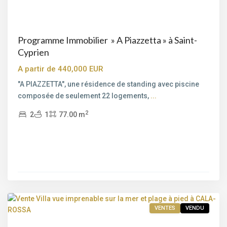
Programme Immobilier » A Piazzetta » à Saint-
Cyprien
A partir de 440,000 EUR
"A PIAZZETTA", une résidence de standing avec piscine
composée de seulement 22 logements,
...
2
2
1
77.00 m
Bord
de
mer
,
Cala
Rossa
,
Porto-
Vecchio
VENTES
VENDU