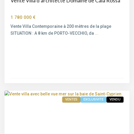
Vente Villa d’architecte Domaine de Cala Rossa
Bord
1 780 000 €
de
mer
,
Vente Villa Contemporaine à 200 mètres de la plage
Saint-
SITUATION : A 8 km de PORTO-VECCHIO, da
...
Cyprien
,
Porto-
Vecchio
,
Sainte
Lucie
de
Porto-
Vecchio
VENTES
EXCLUSIVITE
VENDU