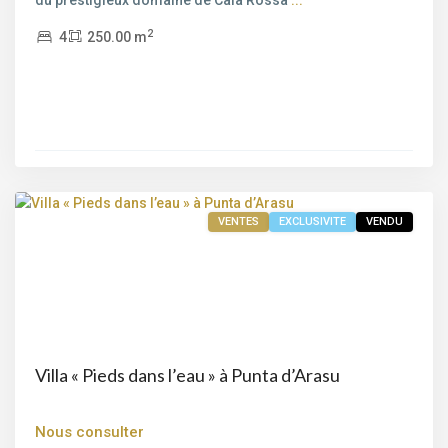
Cyprien
,
2
4
250.00 m
Porto-
Vecchio
,
Sainte
Lucie
de
Porto-
Vecchio
VENTES
EXCLUSIVITE
VENDU
Villa « Pieds dans l’eau » à Punta d’Arasu
Nous consulter
Bord