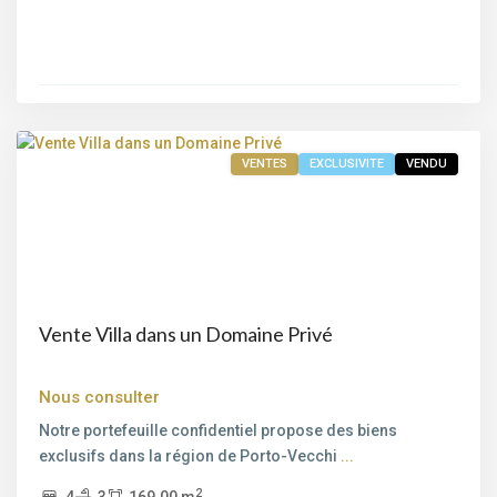
Bord
de
mer
,
Porto-
Vecchio
VENTES
EXCLUSIVITE
VENDU
Vente Villa dans un Domaine Privé
Nous consulter
Bord
Notre portefeuille confidentiel propose des biens
de
exclusifs dans la région de Porto-Vecchi
...
mer
,
2
4
3
169.00 m