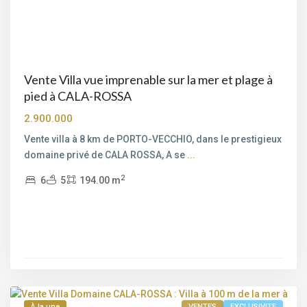
Vente Villa vue imprenable sur la mer et plage à
pied à CALA-ROSSA
2.900.000
Vente villa à 8 km de PORTO-VECCHIO, dans le prestigieux
Bord
domaine privé de CALA ROSSA, A se
...
de
2
6
5
194.00 m
mer
,
Cala
Rossa
,
Porto-
Vecchio
,
Porto-
Vecchio
À la une
VENTES
EXCLUSIVITE