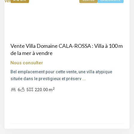
Vente Villa Domaine CALA-ROSSA : Villa à 100 m
de la mer à vendre
Nous consulter
Bel emplacement pour cette vente, une villa atypique
située dans le prestigieux et préserv
...
2
6
5
220.00 m
Porto-
Vecchio
,
Saint-
Cyprien
,
Lecci
,
Porto-
Vecchio