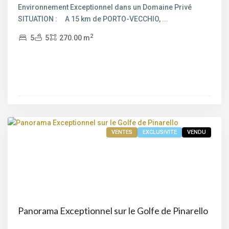
de
Environnement Exceptionnel dans un Domaine Privé
mer
,
SITUATION : A 15 km de PORTO-VECCHIO,
...
Pinarello
,
2
5
5
270.00 m
Porto-
Vecchio
,
Sainte
Lucie
de
Porto-
Vecchio
VENTES
EXCLUSIVITE
VENDU
Panorama Exceptionnel sur le Golfe de Pinarello