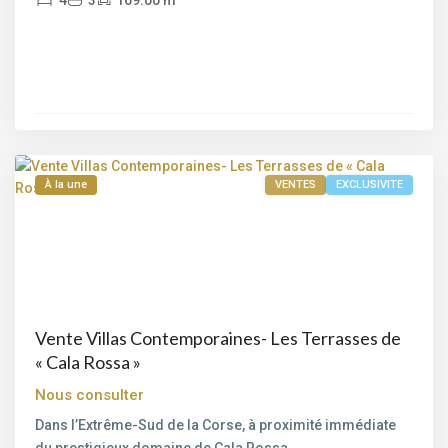
Cala
Rossa
,
Porto-
Vecchio
,
Lecci
,
Porto-
Vecchio
À la une
VENTES
EXCLUSIVITE
Vente Villas Contemporaines- Les Terrasses de
Bord
« Cala Rossa »
de
Nous consulter
mer
,
Pinarello
,
Dans l’Extrême-Sud de la Corse, à proximité immédiate
Saint-
du prestigieux domaine de Cala Rossa
...