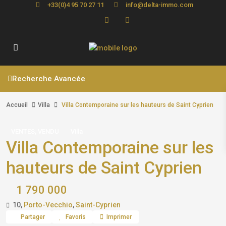
+33(0)4 95 70 27 11
info@delta-immo.com
Recherche Avancée
Accueil
Villa
Villa Contemporaine sur les hauteurs de Saint Cyprien
,
VENTES
VENDU
Villa
Villa Contemporaine sur les
hauteurs de Saint Cyprien
1 790 000
10,
Porto-Vecchio
,
Saint-Cyprien
Partager
Favoris
Imprimer