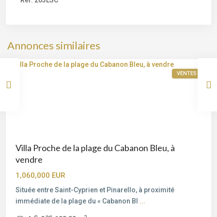
Ref:
263LSC
Saint-
Cyprien
,
Porto-
Annonces similaires
Vecchio
VENTES
Villa Proche de la plage du Cabanon Bleu, à
vendre
1,060,000 EUR
Située entre Saint-Cyprien et Pinarello, à proximité
immédiate de la plage du « Cabanon Bl
...