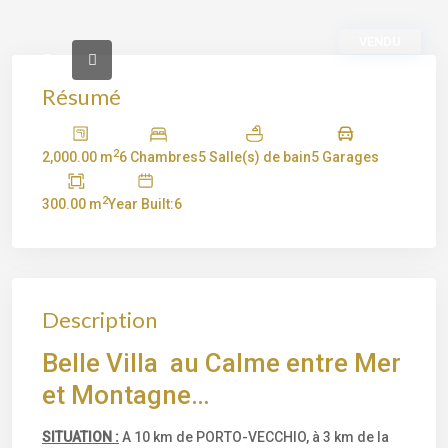
VENDU
Résumé
2
2,000.00 m
6 Chambres
5 Salle(s) de bain
5 Garages
2
300.00 m
Year Built:6
Description
Belle Villa au Calme entre Mer
et Montagne…
SITUATION :
A 10 km de PORTO-VECCHIO, à 3 km de la