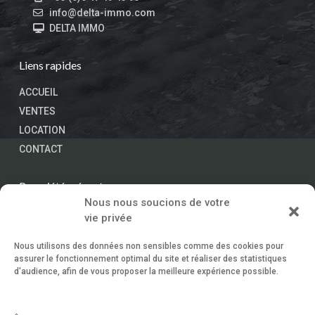
info@delta-immo.com
DELTA IMMO
Liens rapides
ACCUEIL
VENTES
LOCATION
CONTACT
Propriétés récentes
Nous nous soucions de votre
vie privée
OFF MARKET – Propriété d’exce...
Nous consulter
Nous utilisons des données non sensibles comme des cookies pour
assurer le fonctionnement optimal du site et réaliser des statistiques
d'audience, afin de vous proposer la meilleure expérience possible.
Vente Terrains Face à la Baie de
Pi...
Nous consulter