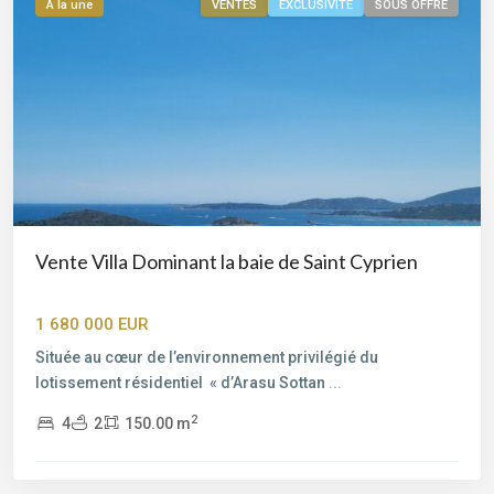
À la une
VENTES
EXCLUSIVITE
SOUS OFFRE
Vente Villa Dominant la baie de Saint Cyprien
Bord
de
1 680 000 EUR
mer
,
Située au cœur de l’environnement privilégié du
Cala
lotissement résidentiel ​ « d’Arasu Sottan
...
Rossa
,
Porto-
2
4
2
150.00 m
Vecchio
,
Porto-
Vecchio