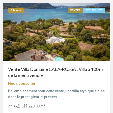
À la une
VENTES
EXCLUSIVITE
Bord
Vente Villa Domaine CALA-ROSSA : Villa à 100 m
de
de la mer à vendre
mer
,
Nous consulter
Cala
Bel emplacement pour cette vente, une villa atypique située
Rossa
,
dans le prestigieux et préserv
...
Porto-
Vecchio
,
2
6
5
220.00 m
Lecci
,