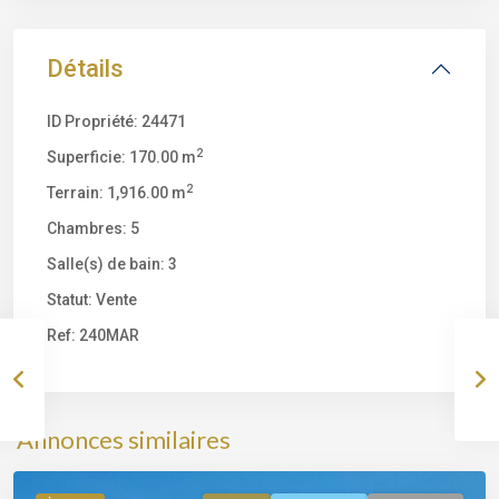
Détails
ID Propriété:
24471
2
Superficie:
170.00 m
2
Terrain:
1,916.00 m
Chambres:
5
Salle(s) de bain:
3
Statut:
Vente
Ref:
240MAR
Bord
de
mer
,
Porto-
Annonces similaires
Vecchio