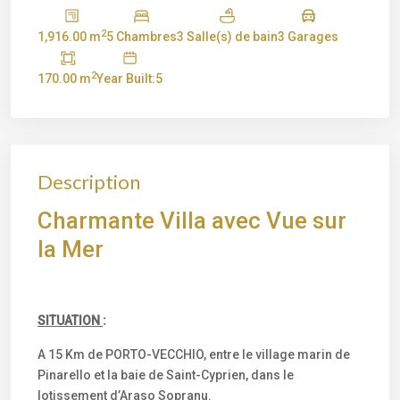
2
1,916.00 m
5 Chambres
3 Salle(s) de bain
3 Garages
2
170.00 m
Year Built:5
Description
Charmante Villa avec Vue sur
la Mer
SITUATION
:
A 15 Km de PORTO-VECCHIO, entre le village marin de
Pinarello et la baie de Saint-Cyprien, dans le
lotissement d’Araso Sopranu.