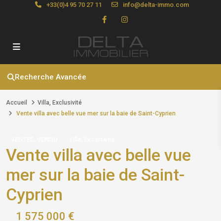
+33(0)4 95 70 27 11
info@delta-immo.com
Recherche Avancée
Accueil
Villa
,
Exclusivité
Vente villa avec belle vue mer sur la baie de Saint-Cyprien
,
,
VENTES
VENDU
Villa
Exclusivité
Vente villa avec belle vue
mer sur la baie de Saint-
Cyprien
1 575 000 €