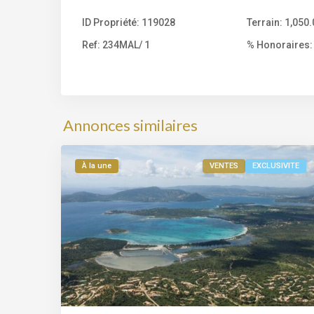
ID Propriété:
119028
Terrain:
1,050
Ref:
234MAL/ 1
% Honoraires:
Bord
de
mer
,
Porto-
Annonces similaires
9
Vecchio
À la une
VENTES
EXCLUSIVITE