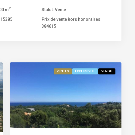
mer
,
Pinarello
,
2
.00 m
Statut:
Vente
Porto-
15385
Prix de vente hors honoraires:
Vecchio
,
384615
Sainte
Lucie
de
Porto-
9
Vecchio
VENTES
EXCLUSIVITE
VENDU